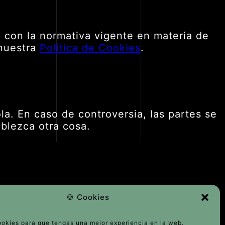
 con la normativa vigente en materia de
nuestra
Política de Cookies
.
la. En caso de controversia, las partes se
ablezca otra cosa.
 LEY ES LA LEY
🍪 Cookies
lítica de Privacidad
iso Legal
okies para que tengas una mejor experiencia en la web.