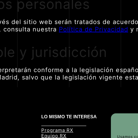
tos personales
és del sitio web serán tratados de acuerdo
, consulta nuestra
Política de Privacidad
y 
ble y jurisdicción
erpretarán conforme a la legislación españo
adrid, salvo que la legislación vigente est
LO MISMO TE INTERESA
LA
Programa RX
Po
Equipo RX
Av
Usamos co